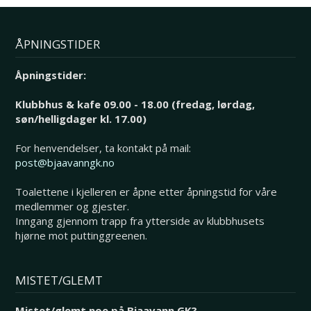
ÅPNINGSTIDER
Åpningstider:
Klubbhus & kafe 09.00 - 18.00 (fredag, lørdag,
søn/helligdager kl. 17.00)
For henvendelser, ta kontakt på mail:
post@bjaavanngk.no
Toalettene i kjelleren er åpne etter åpningstid for våre
medlemmer og gjester.
Inngang gjennom trapp fra ytterside av klubbhusets
hjørne mot puttinggreenen.
MISTET/GLEMT
Mistet/glemt noe på Bjaavann GK?