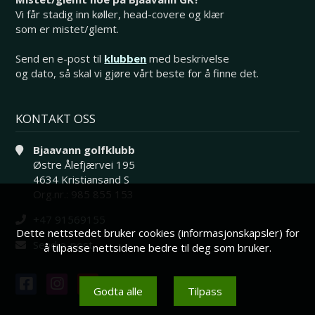
Vi får stadig inn køller, head-covere og klær
som er mistet/glemt.
Send en e-post til
klubben
med beskrivelse
og dato, så skal vi gjøre vårt beste for å finne det.
KONTAKT OSS
Bjaavann golfklubb
Østre Ålefjærvei 195
4634 Kristiansand S
Org.nr.: 985 855 153
+47 91569155
Dette nettstedet bruker cookies (informasjonskapsler) for
Send e-post
å tilpasse nettsidene bedre til deg som bruker.
Godta alle
Tilpass