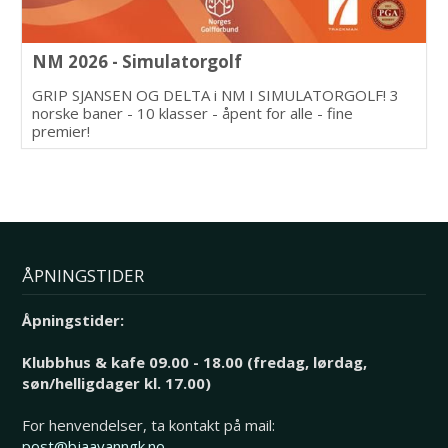
NM 2026 - Simulatorgolf
GRIP SJANSEN OG DELTA i NM I SIMULATORGOLF! 3
norske baner - 10 klasser - åpent for alle - fine
premier!
ÅPNINGSTIDER
Åpningstider:
Klubbhus & kafe 09.00 - 18.00 (fredag, lørdag,
søn/helligdager kl. 17.00)
For henvendelser, ta kontakt på mail:
post@bjaavanngk.no