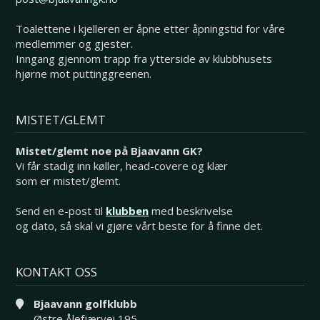
Toalettene i kjelleren er åpne etter åpningstid for våre
medlemmer og gjester.
Inngang gjennom trapp fra ytterside av klubbhusets
hjørne mot puttinggreenen.
MISTET/GLEMT
Mistet/glemt noe på Bjaavann GK?
Vi får stadig inn køller, head-covere og klær
som er mistet/glemt.
Send en e-post til
klubben
med beskrivelse
og dato, så skal vi gjøre vårt beste for å finne det.
KONTAKT OSS
Bjaavann golfklubb
Østre Ålefjærvei 195