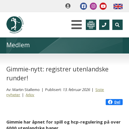
Medlem
Gimmie-nytt: registrer utenlandske
runder!
Av: Martin Stallemo | Publisert:
13. februar 2026
|
Siste
nyheter
|
Arkiv
Del
Gimmie har åpnet for spill og hcp-regulering på over
6000 utenlandske baner.