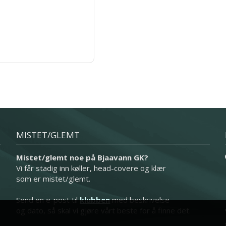
MISTET/GLEMT
Mistet/glemt noe på Bjaavann GK?
Vi får stadig inn køller, head-covere og klær
som er mistet/glemt.
Send en e-post til
klubben
med beskrivelse
og dato, så skal vi gjøre vårt beste for å finne det.