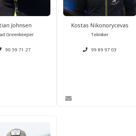
tian Johnsen
Kostas Nikonorycevas
ad Greenkeeper
Tekniker
90 59 71 27
99 89 97 03