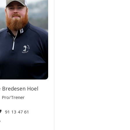
e Bredesen Hoel
Pro/Trener
91 13 47 61
o