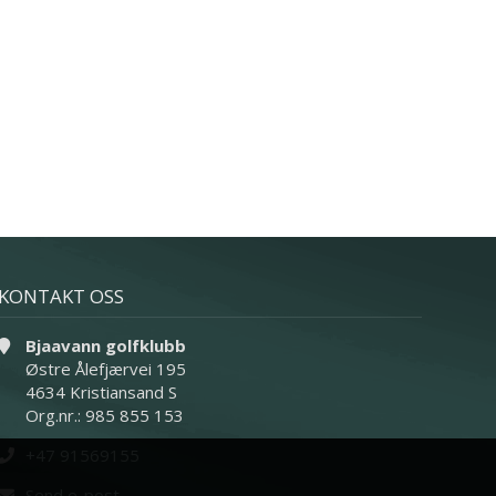
KONTAKT OSS
Bjaavann golfklubb
Østre Ålefjærvei 195
4634 Kristiansand S
Org.nr.: 985 855 153
+47 91569155
Send e-post