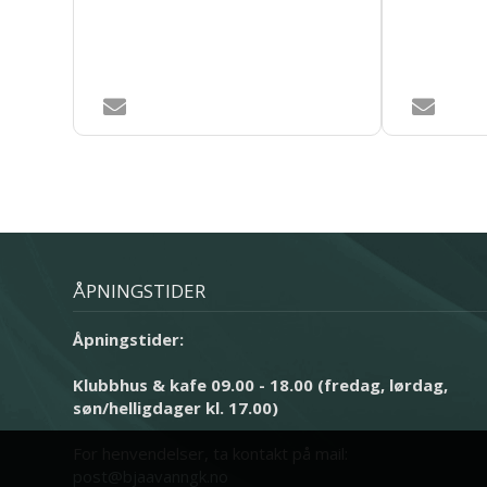
ÅPNINGSTIDER
Åpningstider:
Klubbhus & kafe 09.00 - 18.00 (fredag, lørdag,
søn/helligdager kl. 17.00)
For henvendelser, ta kontakt på mail:
post@bjaavanngk.no