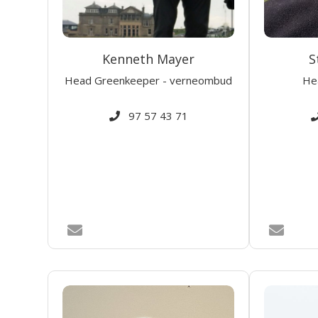
Kenneth Mayer
S
Head Greenkeeper - verneombud
He
97 57 43 71