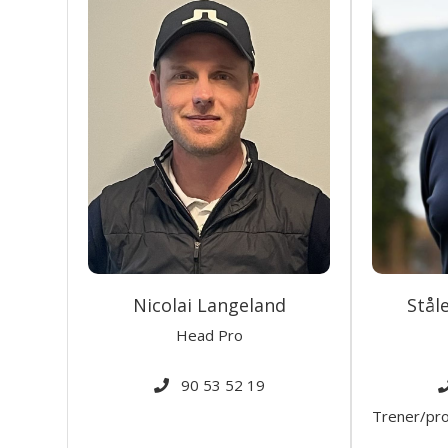
Nicolai Langeland
Stål
Head Pro
90 53 52 19
Trener/pr