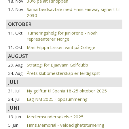
18. Nov
30% på alt i shoppen
17. Nov
Samarbeidsavtale med Finns.Fairway signert til
2030
OKTOBER
11. Okt
Turneringshelg for juniorene - Noah
representerer Norge
11. Okt
Mari Filippa Larsen vant på College
AUGUST
29. Aug
Strategi for Bjaavann Golfklubb
24. Aug
Årets klubbmesterskap er ferdigspilt
JULI
31. Jul
Ny golftur til Spania 18-25 oktober 2025
24. Jul
Lag NM 2025 - oppsummering
JUNI
19. Jun
Medlemsundersøkelse 2025
5. Jun
Finns.Memorial - veldedighetsturnering