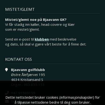
MISTET/GLEMT
Mistet/glemt noe på Bjaavann GK?
Vi får stadig inn køller, head-covere og klær
som er mistet/glemt.
Send en e-post til
klubben
med beskrivelse
og dato, så skal vi gjøre vårt beste for å finne det.
KONTAKT OSS
Bjaavann golfklubb
Østre Ålefjærvei 195
4634 Kristiansand S
Org.nr.: 985 855 153
+47 91569155
Dette nettstedet bruker cookies (informasjonskapsler) for
Send e-post
å tilpasse nettsidene bedre til deg som bruker.