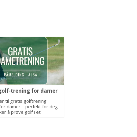
golf-trening for damer
er til gratis golftrening
 for damer – perfekt for deg
er å prøve golf i et
ende og lærerikt