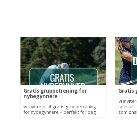
Gratis gruppetrening for
Gratis 
nybegynnere
Vi inviter
Vi inviterer til gratis gruppetrening
spesielt
for nybegynnere – perfekt for deg
som ønsk
som ønsker å lære det
inkluder
grunnleggende i trygge og hyggelige
miljø.
omgivelser.