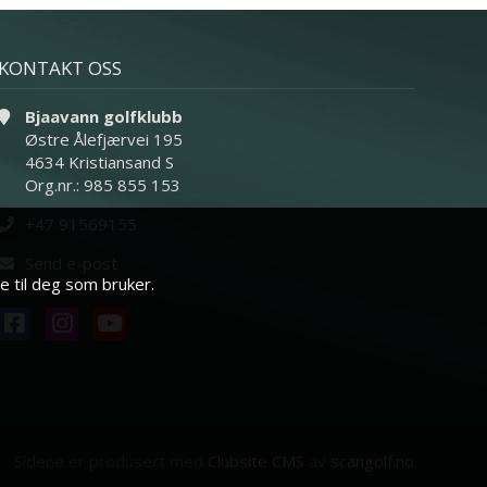
KONTAKT OSS
Bjaavann golfklubb
Østre Ålefjærvei 195
4634 Kristiansand S
Org.nr.: 985 855 153
+47 91569155
Send e-post
e til deg som bruker.
Sidene er produsert med
Clubsite CMS
av
scangolf.no