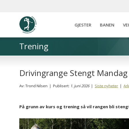
GJESTER
BANEN
VE
Trening
Drivingrange Stengt Mandag 1
Av: Trond Nilsen | Publisert:
1. juni 2026
|
Siste nyheter
|
Ark
På grunn av kurs og trening så vil rangen bli stengt