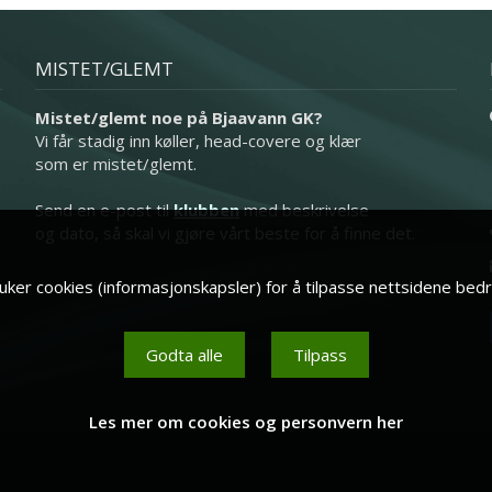
MISTET/GLEMT
Mistet/glemt noe på Bjaavann GK?
Vi får stadig inn køller, head-covere og klær
som er mistet/glemt.
Send en e-post til
klubben
med beskrivelse
og dato, så skal vi gjøre vårt beste for å finne det.
ker cookies (informasjonskapsler) for å tilpasse nettsidene bedr
Godta alle
Tilpass
Les mer om cookies og personvern her