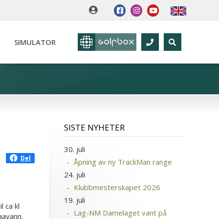
SIMULATOR
SISTE NYHETER
30. juli
Del
Åpning av ny TrackMan range
24. juli
Klubbmesterskapet 2026
19. juli
l ca kl
Lag-NM Damelaget vant på
aavann.