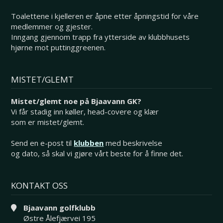
Toalettene i kjelleren er åpne etter åpningstid for våre
medlemmer og gjester.
Inngang gjennom trapp fra ytterside av klubbhusets
hjørne mot puttinggreenen.
MISTET/GLEMT
Mistet/glemt noe på Bjaavann GK?
Vi får stadig inn køller, head-covere og klær
som er mistet/glemt.
Send en e-post til
klubben
med beskrivelse
og dato, så skal vi gjøre vårt beste for å finne det.
KONTAKT OSS
Bjaavann golfklubb
Østre Ålefjærvei 195