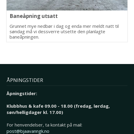
Baneåpning utsatt
Grunnet mye nedbør i dag og enda mer meldt natt til
søndag må vi dessverre utsette den planlagte
baneåpningen.
ÅPNINGSTIDER
Åpningstider:
Klubbhus & kafe 09.00 - 18.00 (fredag, lørdag,
søn/helligdager kl. 17.00)
For henvendelser, ta kontakt på mail:
post@bjaavanngk.no