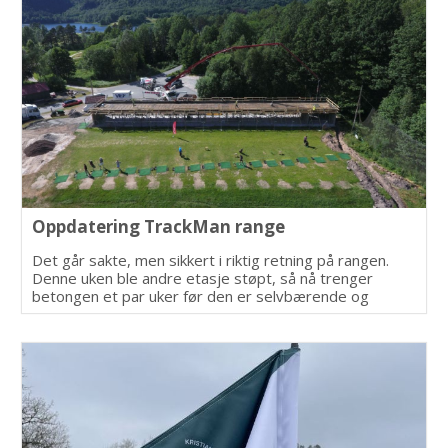
Oppdatering TrackMan range
Det går sakte, men sikkert i riktig retning på rangen.
Denne uken ble andre etasje støpt, så nå trenger
betongen et par uker før den er selvbærende og
støtter kan flyttes slik at vi kan begynne på kledeningen
bak på bygget.