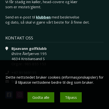
Vi får stadig inn køller, head-covere og klær
som er mistet/glemt.
Send en e-post til
klubben
med beskrivelse
og dato, så skal vi gjøre vårt beste for å finne det.
KONTAKT OSS
Bjaavann golfklubb
Østre Ålefjærvei 195
4634 Kristiansand S
Org.nr.: 985 855 153
+47 91569155
Dette nettstedet bruker cookies (informasjonskapsler) for
Send e-post
å tilpasse nettsidene bedre til deg som bruker.
Godta alle
Tilpass