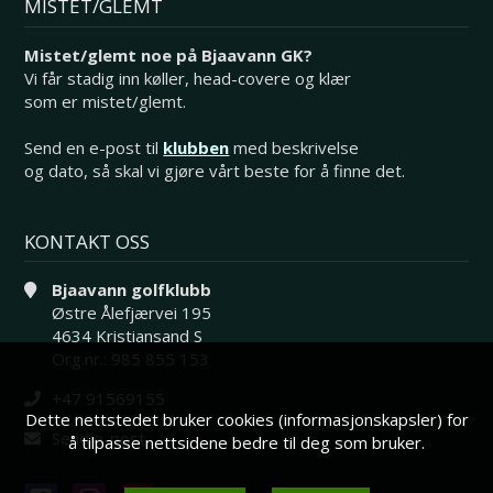
MISTET/GLEMT
Mistet/glemt noe på Bjaavann GK?
Vi får stadig inn køller, head-covere og klær
som er mistet/glemt.
Send en e-post til
klubben
med beskrivelse
og dato, så skal vi gjøre vårt beste for å finne det.
KONTAKT OSS
Bjaavann golfklubb
Østre Ålefjærvei 195
4634 Kristiansand S
Org.nr.: 985 855 153
+47 91569155
Dette nettstedet bruker cookies (informasjonskapsler) for
Send e-post
å tilpasse nettsidene bedre til deg som bruker.