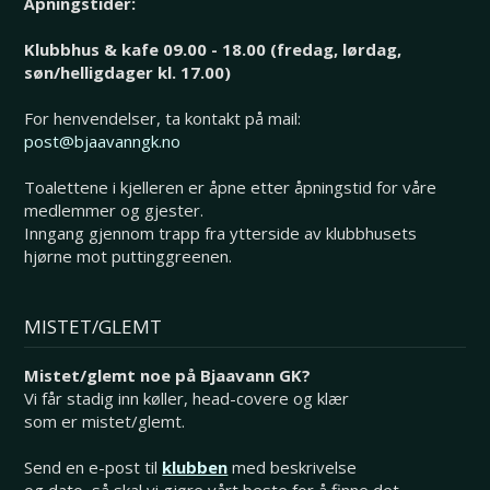
Åpningstider:
Klubbhus & kafe 09.00 - 18.00 (fredag, lørdag,
søn/helligdager kl. 17.00)
For henvendelser, ta kontakt på mail:
post@bjaavanngk.no
Toalettene i kjelleren er åpne etter åpningstid for våre
medlemmer og gjester.
Inngang gjennom trapp fra ytterside av klubbhusets
hjørne mot puttinggreenen.
MISTET/GLEMT
Mistet/glemt noe på Bjaavann GK?
Vi får stadig inn køller, head-covere og klær
som er mistet/glemt.
Send en e-post til
klubben
med beskrivelse
og dato, så skal vi gjøre vårt beste for å finne det.