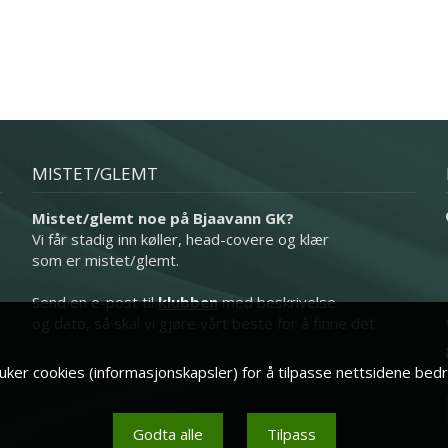
MISTET/GLEMT
Mistet/glemt noe på Bjaavann GK?
Vi får stadig inn køller, head-covere og klær
som er mistet/glemt.
Send en e-post til
klubben
med beskrivelse
og dato, så skal vi gjøre vårt beste for å finne det.
ker cookies (informasjonskapsler) for å tilpasse nettsidene bedr
Godta alle
Tilpass