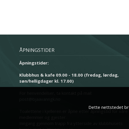
ÅPNINGSTIDER
Åpningstider:
Klubbhus & kafe 09.00 - 18.00 (fredag, lørdag,
søn/helligdager kl. 17.00)
For henvendelser, ta kontakt på mail:
post@bjaavanngk.no
Dette nettstedet bru
Toalettene i kjelleren er åpne etter åpningstid for våre
medlemmer og gjester.
Inngang gjennom trapp fra ytterside av klubbhusets