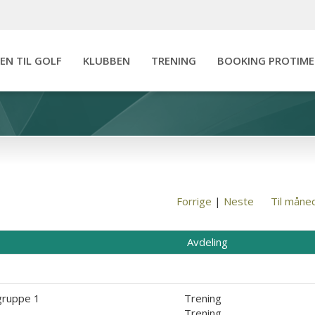
IEN TIL GOLF
KLUBBEN
TRENING
BOOKING PROTIME
Forrige
|
Neste
Til måne
Avdeling
gruppe 1
Trening
Trening