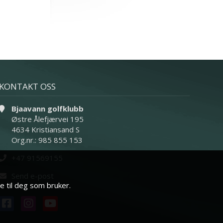
KONTAKT OSS
Bjaavann golfklubb
Østre Ålefjærvei 195
4634 Kristiansand S
Org.nr.: 985 855 153
+47 91569155
Send e-post
e til deg som bruker.