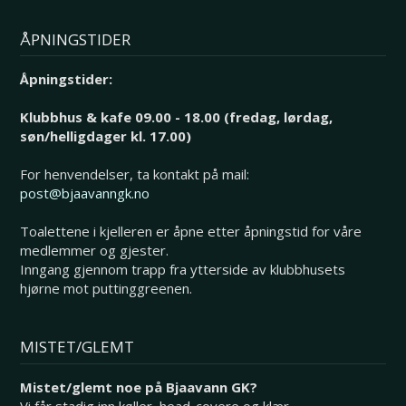
ÅPNINGSTIDER
Åpningstider:
Klubbhus & kafe 09.00 - 18.00 (fredag, lørdag,
søn/helligdager kl. 17.00)
For henvendelser, ta kontakt på mail:
post@bjaavanngk.no
Toalettene i kjelleren er åpne etter åpningstid for våre
medlemmer og gjester.
Inngang gjennom trapp fra ytterside av klubbhusets
hjørne mot puttinggreenen.
MISTET/GLEMT
Mistet/glemt noe på Bjaavann GK?
Vi får stadig inn køller, head-covere og klær