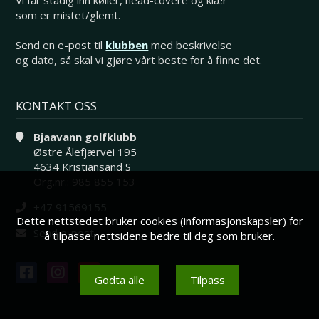
som er mistet/glemt.
Send en e-post til
klubben
med beskrivelse
og dato, så skal vi gjøre vårt beste for å finne det.
KONTAKT OSS
Bjaavann golfklubb
Østre Ålefjærvei 195
4634 Kristiansand S
Org.nr.: 985 855 153
+47 91569155
Dette nettstedet bruker cookies (informasjonskapsler) for
Send e-post
å tilpasse nettsidene bedre til deg som bruker.
Godta alle
Tilpass