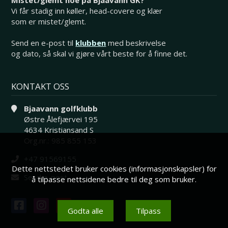
Vi får stadig inn køller, head-covere og klær
som er mistet/glemt.
Send en e-post til
klubben
med beskrivelse
og dato, så skal vi gjøre vårt beste for å finne det.
KONTAKT OSS
Bjaavann golfklubb
Østre Ålefjærvei 195
4634 Kristiansand S
Org.nr.: 985 855 153
+47 91569155
Dette nettstedet bruker cookies (informasjonskapsler) for
Send e-post
å tilpasse nettsidene bedre til deg som bruker.
Godta alle
Tilpass