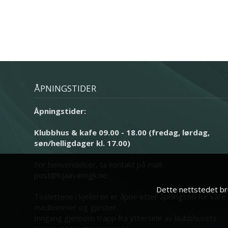
ÅPNINGSTIDER
Åpningstider:
Klubbhus & kafe 09.00 - 18.00 (fredag, lørdag,
søn/helligdager kl. 17.00)
For henvendelser, ta kontakt på mail:
post@bjaavanngk.no
Dette nettstedet bru
Toalettene i kjelleren er åpne etter åpningstid for våre
medlemmer og gjester.
Inngang gjennom trapp fra ytterside av klubbhusets