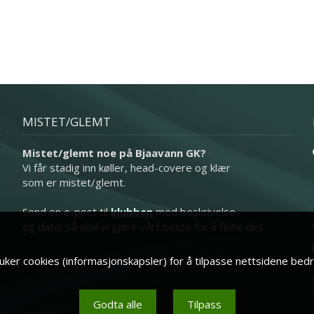
MISTET/GLEMT
Mistet/glemt noe på Bjaavann GK?
Vi får stadig inn køller, head-covere og klær
som er mistet/glemt.
Send en e-post til
klubben
med beskrivelse
og dato, så skal vi gjøre vårt beste for å finne det.
ker cookies (informasjonskapsler) for å tilpasse nettsidene bedr
Godta alle
Tilpass