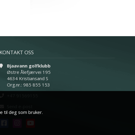
KONTAKT OSS
Bjaavann golfklubb
Østre Ålefjærvei 195
4634 Kristiansand S
Org.nr.: 985 855 153
+47 91569155
Send e-post
e til deg som bruker.