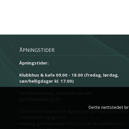
ÅPNINGSTIDER
Åpningstider:
Klubbhus & kafe 09.00 - 18.00 (fredag, lørdag,
søn/helligdager kl. 17.00)
For henvendelser, ta kontakt på mail:
post@bjaavanngk.no
Dette nettstedet bru
Toalettene i kjelleren er åpne etter åpningstid for våre
medlemmer og gjester.
Inngang gjennom trapp fra ytterside av klubbhusets