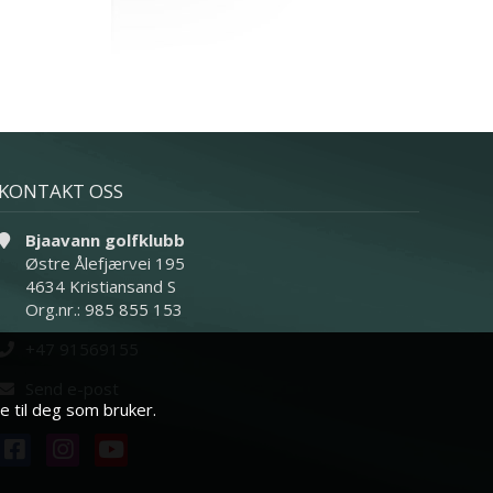
KONTAKT OSS
Bjaavann golfklubb
Østre Ålefjærvei 195
4634 Kristiansand S
Org.nr.: 985 855 153
+47 91569155
Send e-post
e til deg som bruker.