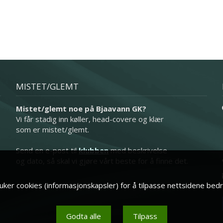
MISTET/GLEMT
Mistet/glemt noe på Bjaavann GK?
Vi får stadig inn køller, head-covere og klær
som er mistet/glemt.
Send en e-post til
klubben
med beskrivelse
og dato, så skal vi gjøre vårt beste for å finne det.
ker cookies (informasjonskapsler) for å tilpasse nettsidene bedr
Godta alle
Tilpass