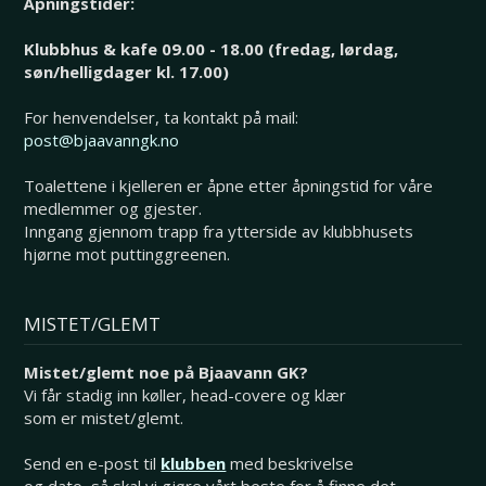
Åpningstider:
Klubbhus & kafe 09.00 - 18.00 (fredag, lørdag,
søn/helligdager kl. 17.00)
For henvendelser, ta kontakt på mail:
post@bjaavanngk.no
Toalettene i kjelleren er åpne etter åpningstid for våre
medlemmer og gjester.
Inngang gjennom trapp fra ytterside av klubbhusets
hjørne mot puttinggreenen.
MISTET/GLEMT
Mistet/glemt noe på Bjaavann GK?
Vi får stadig inn køller, head-covere og klær
som er mistet/glemt.
Send en e-post til
klubben
med beskrivelse
og dato, så skal vi gjøre vårt beste for å finne det.