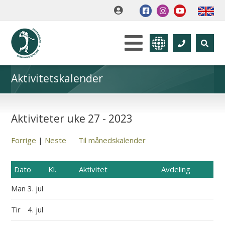
Aktivitetskalender
Aktiviteter uke 27 - 2023
Forrige
|
Neste
Til månedskalender
Dato
Kl.
Aktivitet
Avdeling
Man
3. jul
Tir
4. jul