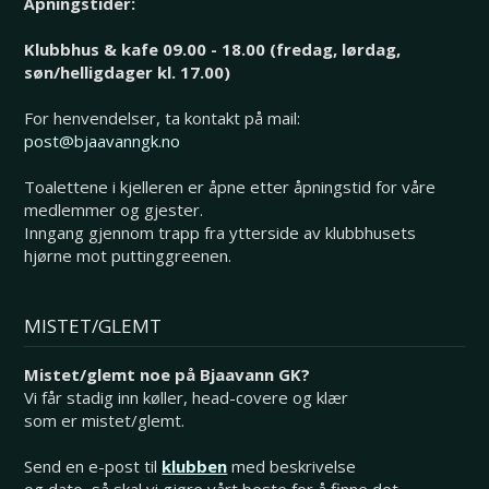
Åpningstider:
Klubbhus & kafe 09.00 - 18.00 (fredag, lørdag,
søn/helligdager kl. 17.00)
For henvendelser, ta kontakt på mail:
post@bjaavanngk.no
Toalettene i kjelleren er åpne etter åpningstid for våre
medlemmer og gjester.
Inngang gjennom trapp fra ytterside av klubbhusets
hjørne mot puttinggreenen.
MISTET/GLEMT
Mistet/glemt noe på Bjaavann GK?
Vi får stadig inn køller, head-covere og klær
som er mistet/glemt.
Send en e-post til
klubben
med beskrivelse
og dato, så skal vi gjøre vårt beste for å finne det.