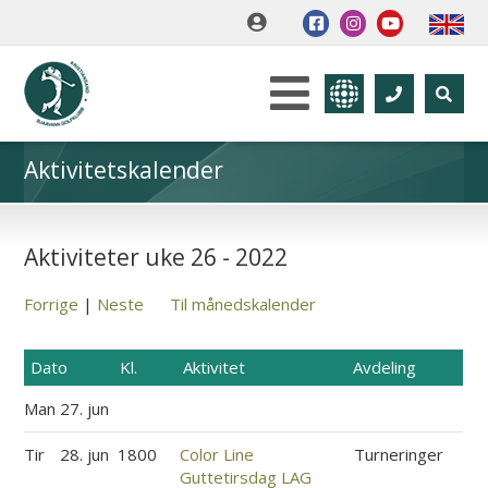
Aktivitetskalender
Aktiviteter uke 26 - 2022
Forrige
|
Neste
Til månedskalender
Dato
Kl.
Aktivitet
Avdeling
Man
27. jun
Tir
28. jun
1800
Color Line
Turneringer
Guttetirsdag LAG