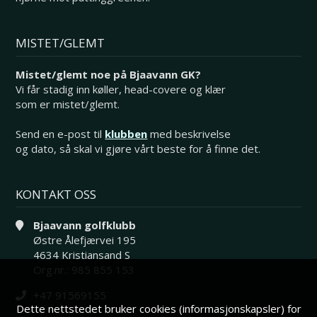
MISTET/GLEMT
Mistet/glemt noe på Bjaavann GK?
Vi får stadig inn køller, head-covere og klær
som er mistet/glemt.
Send en e-post til
klubben
med beskrivelse
og dato, så skal vi gjøre vårt beste for å finne det.
KONTAKT OSS
Bjaavann golfklubb
Østre Ålefjærvei 195
4634 Kristiansand S
Org.nr.: 985 855 153
+47 91569155
Dette nettstedet bruker cookies (informasjonskapsler) for