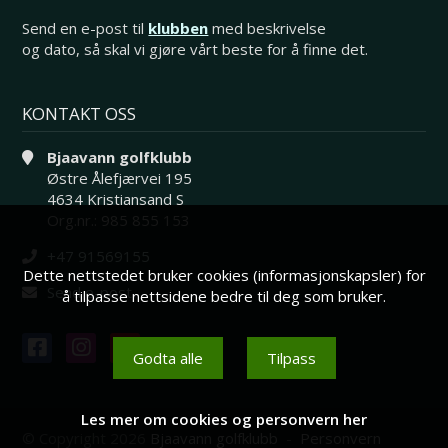
Send en e-post til
klubben
med beskrivelse
og dato, så skal vi gjøre vårt beste for å finne det.
KONTAKT OSS
Bjaavann golfklubb
Østre Ålefjærvei 195
4634 Kristiansand S
Org.nr.: 985 855 153
+47 91569155
Dette nettstedet bruker cookies (informasjonskapsler) for
Send e-post
å tilpasse nettsidene bedre til deg som bruker.
Godta alle
Tilpass
Les mer om cookies og personvern her
© Copyright 2026
Bjaavann golfklubb
-
Personvern