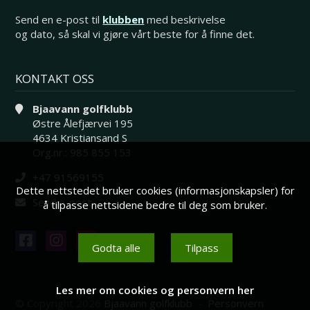
Send en e-post til
klubben
med beskrivelse
og dato, så skal vi gjøre vårt beste for å finne det.
KONTAKT OSS
Bjaavann golfklubb
Østre Ålefjærvei 195
4634 Kristiansand S
Org.nr.: 985 855 153
+47 91569155
Dette nettstedet bruker cookies (informasjonskapsler) for
Send e-post
å tilpasse nettsidene bedre til deg som bruker.
Godta alle
Tilpass
Les mer om cookies og personvern her
© Copyright 2026
Bjaavann golfklubb
-
Personvern