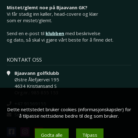
Mistet/glemt noe på Bjaavann GK?
Vi får stadig inn køller, head-covere og klær
som er mistet/glemt.
Send en e-post til
klubben
med beskrivelse
og dato, så skal vi gjøre vårt beste for å finne det.
KONTAKT OSS
Bjaavann golfklubb
Østre Ålefjærvei 195
4634 Kristiansand S
Org.nr.: 985 855 153
+47 91569155
Dette nettstedet bruker cookies (informasjonskapsler) for
Send e-post
å tilpasse nettsidene bedre til deg som bruker.
Godta alle
Tilpass