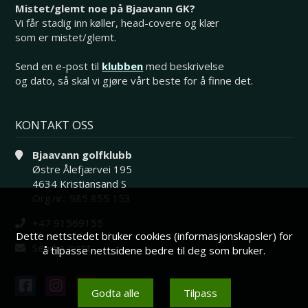
Mistet/glemt noe på Bjaavann GK?
Vi får stadig inn køller, head-covere og klær
som er mistet/glemt.
Send en e-post til
klubben
med beskrivelse
og dato, så skal vi gjøre vårt beste for å finne det.
KONTAKT OSS
Bjaavann golfklubb
Østre Ålefjærvei 195
4634 Kristiansand S
Org.nr.: 985 855 153
+47 91569155
Dette nettstedet bruker cookies (informasjonskapsler) for
Send e-post
å tilpasse nettsidene bedre til deg som bruker.
Godta alle
Tilpass