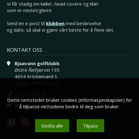
Vi får stadig inn køller, head-covere og klær
som er mistet/glemt.
Send en e-post til
klubben
med beskrivelse
og dato, så skal vi gjøre vårt beste for å finne det.
KONTAKT OSS
Bjaavann golfklubb
Østre Ålefjærvei 195
4634 Kristiansand S
Org.nr.: 985 855 153
+47 91569155
Dette nettstedet bruker cookies (informasjonskapsler) for
Send e-post
å tilpasse nettsidene bedre til deg som bruker.
Godta alle
Tilpass