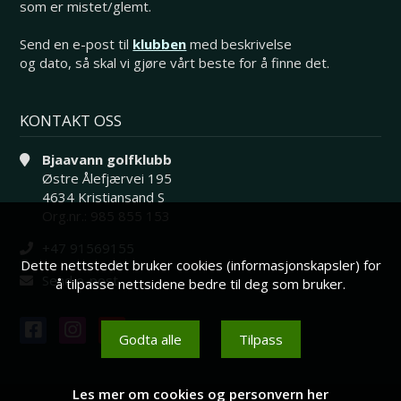
som er mistet/glemt.
Send en e-post til
klubben
med beskrivelse
og dato, så skal vi gjøre vårt beste for å finne det.
KONTAKT OSS
Bjaavann golfklubb
Østre Ålefjærvei 195
4634 Kristiansand S
Org.nr.: 985 855 153
+47 91569155
Dette nettstedet bruker cookies (informasjonskapsler) for
Send e-post
å tilpasse nettsidene bedre til deg som bruker.
Godta alle
Tilpass
Les mer om cookies og personvern her