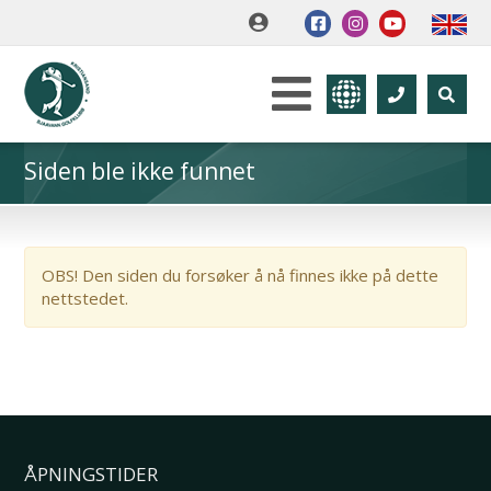
Siden ble ikke funnet
OBS! Den siden du forsøker å nå finnes ikke på dette
nettstedet.
ÅPNINGSTIDER