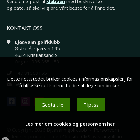
Send en e-post til
klubben
med beskrivelse
og dato, så skal vi gjøre vårt beste for å finne det.
KONTAKT OSS
Bjaavann golfklubb
Østre Ålefjærvei 195
4634 Kristiansand S
Org.nr.: 985 855 153
+47 91569155
Dette nettstedet bruker cookies (informasjonskapsler) for
Send e-post
å tilpasse nettsidene bedre til deg som bruker.
Godta alle
Tilpass
Les mer om cookies og personvern her
© Copyright 2026
Bjaavann golfklubb
-
Personvern
Sidene er produsert med
Clubsite CMS
av
scangolf.no