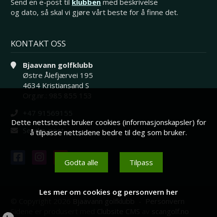
Send en e-post til
klubben
med beskrivelse
og dato, så skal vi gjøre vårt beste for å finne det.
KONTAKT OSS
Bjaavann golfklubb
Østre Ålefjærvei 195
4634 Kristiansand S
Org.nr.: 985 855 153
+47 91569155
Dette nettstedet bruker cookies (informasjonskapsler) for
Send e-post
å tilpasse nettsidene bedre til deg som bruker.
Godta alle
Tilpass
Les mer om cookies og personvern her
© Copyright 2026
Bjaavann golfklubb
-
Personvern
Sidene er produsert med
Clubsite CMS
av
scangolf.no