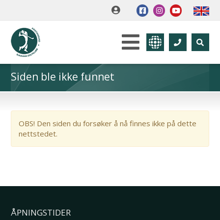
Siden ble ikke funnet
OBS! Den siden du forsøker å nå finnes ikke på dette
nettstedet.
ÅPNINGSTIDER