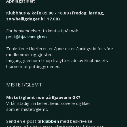
Åpningstider:
Klubbhus & kafe 09.00 - 18.00 (fredag, lørdag,
søn/helligdager kl. 17.00)
For henvendelser, ta kontakt på mail:
post@bjaavanngk.no
Toalettene i kjelleren er åpne etter åpningstid for våre
medlemmer og gjester.
Inngang gjennom trapp fra ytterside av klubbhusets
hjørne mot puttinggreenen.
MISTET/GLEMT
Mistet/glemt noe på Bjaavann GK?
Vi får stadig inn køller, head-covere og klær
som er mistet/glemt.
Send en e-post til
klubben
med beskrivelse
og dato, så skal vi gjøre vårt beste for å finne det.